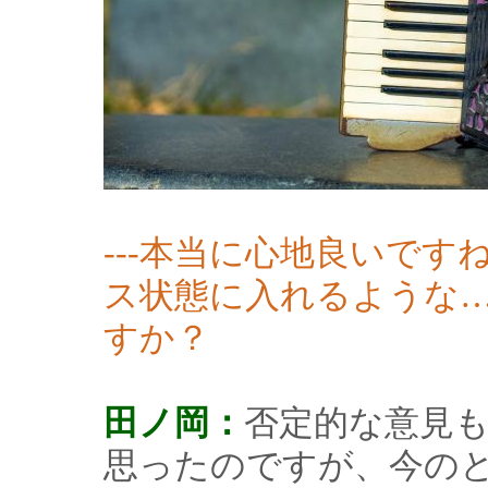
---本当に心地良いで
ス状態に入れるような
すか？
田ノ岡：
否定的な意見
思ったのですが、今の