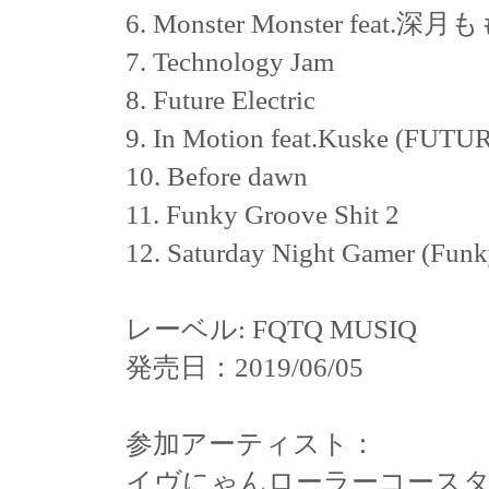
6. Monster Monster feat.深
7. Technology Jam
8. Future Electric
9. In Motion feat.Kuske (FUT
10. Before dawn
11. Funky Groove Shit 2
12. Saturday Night Gamer (Fun
レーベル: FQTQ MUSIQ
発売日：2019/06/05
参加アーティスト：
イヴにゃんローラーコース