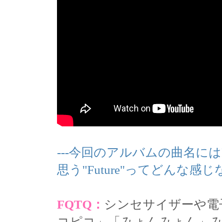
---今回のアルバムの曲名にはF
思う"Future"ってどんな
FQTQ：
シンセサイザーや電
コピコ」「みょんみょん」