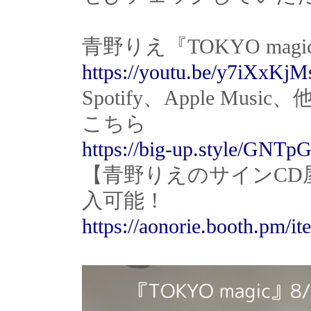
青野りえ『TOKYO ma
https://youtu.be/y7iXxKj
Spotify、Apple M
こちら
https://big-up.style/GNT
【青野りえのサインCD
入可能！
https://aonorie.booth.pm/i