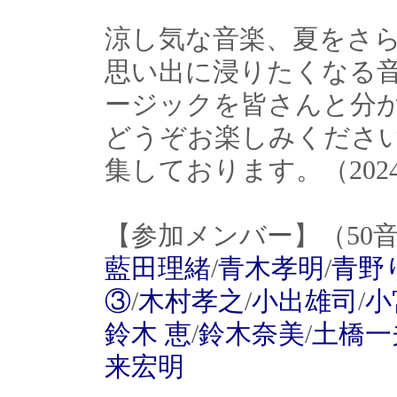
涼し気な音楽、夏をさ
思い出に浸りたくなる
ージックを皆さんと分
どうぞお楽しみくださ
集しております。（202
【参加メンバー】（50
藍田理緒
/
青木孝明
/
青野
③
/
木村孝之
/
小出雄司
/
小
鈴木 恵
/
鈴木奈美
/
土橋一
来宏明